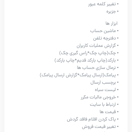
• تغییر کلمه عبور
• جزیره
ابزار ها
• ماشین حساب
• دفترچه تلفن
• گزارش عملیات کاربران
• چک(چاپ چک*راس گیری چک)
• بارکد(چاپ بارکد قدیم*چاپ بارکد)
• نرمال سازی حساب ها
• پیامک(ارسال پیامک*گزارش ارسال پیامک)
• برچسب ارسال
• لیست سیاه
• خروجی مالیات مکرر
• ارتباط با سایت
• قیمت ها
• پاک کردن اقلام فاقد گردش
• تغییر قیمت فروش