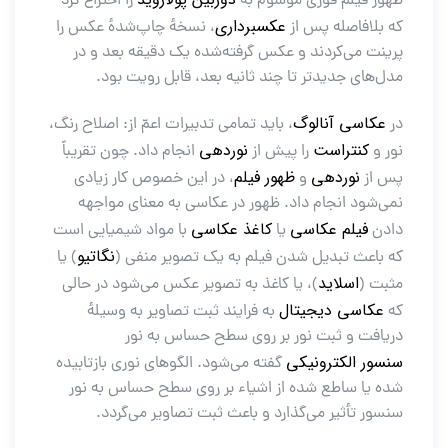
ظهور فیلم فوری موسوم به
را اختراع کرد
عکسبرداری
که بلافاصله پس از
، نسخهٔ چاپ‌شدهٔ عکس را
پرینت می‌کردند و عکس گرفته‌شده یک دقیقه بعد و در
مدل‌های جدیدتر تا چند ثانیه بعد، قابل رویت بود.
عکاسی آنالوگ
در
، باید تمامی تدبیرات اعمّ از: اصلاح رنگ،
کنتراست
نوردهی
نور و
را پیش از
انجام داد. چون تقریباً
نوردهی
ظهور فیلم
پس از
و
، در این خصوص کار زیادی
نمی‌شود انجام داد. ظهور در عکاسی به معنای مواجهه
فیلم عکاسی
کاغذ عکاسی
دادن
یا
با مواد شیمیایی است
نگاتیو
که باعث تبدیل شدن فیلم به یک تصویر منفی (
) یا
اسلاید
مثبت (
)، یا کاغذ به تصویر عکس می‌شود در حالی
عکاسی دیجیتال
که
به فرایند ثبت تصاویر به وسیلهٔ
دریافت و ثبت نور بر روی سطح حساس به نور
سنسور الکترونیکی
گفته می‌شود. الگوهای نوری بازتابیده
شده یا ساطع شده از اشیاء بر روی سطح حساس به نور
سنسور تأثیر می‌گذارد و باعث ثبت تصاویر می‌گردد.