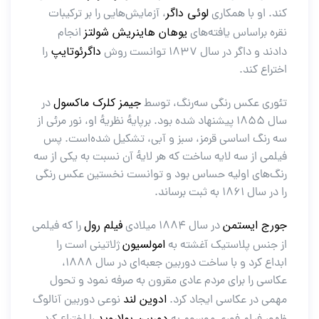
لوئی داگر
کند. او با همکاری
، آزمایش‌هایی را بر ترکیبات
یوهان هاینریش شولتز
نقره براساس یافته‌های
انجام
داگرئوتایپ
دادند و داگر در سال ۱۸۳۷ توانست روش
را
اختراع کند.
جیمز کلرک ماکسول
تئوری عکس رنگی سه‌رنگ، توسط
در
سال ۱۸۵۵ پیشنهاد شده بود. برپایهٔ نظریهٔ او، نور مرئی از
سه رنگ اساسی قرمز، سبز و آبی، تشکیل شده‌است. پس
فیلمی از سه لایه ساخت که هر لایهٔ آن نسبت به یکی از سه
رنگ‌های اولیه حساس بود و توانست نخستین عکس رنگی
را در سال ۱۸۶۱ به ثبت برساند.
جورج ایستمن
فیلم رول
در سال ۱۸۸۴ میلادی
را که فیلمی
امولسیون
از جنس پلاستیک آغشته به
ژلاتینی است را
ابداع کرد و با ساخت دوربین جعبه‌ای در سال ۱۸۸۸،
عکاسی را برای مردم عادی مقرون به صرفه نمود و تحول
ادوین لند
مهمی در عکاسی ایجاد کرد.
نوعی دوربین آنالوگ
دوربین پولاروید