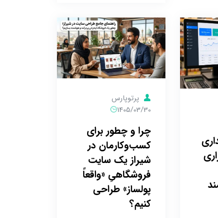
پرتوپارس
1405/03/30
چرا و چطور برای
داری
کسب‌وکارمان در
اری
شیراز یک سایت
فروشگاهیِ «واقعاً
ند
پولساز» طراحی
کنیم؟