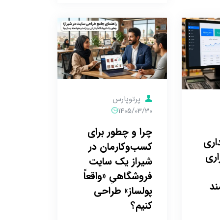
پرتوپارس
1405/03/30
چرا و چطور برای
داری
کسب‌وکارمان در
اری
شیراز یک سایت
فروشگاهیِ «واقعاً
ند
پولساز» طراحی
کنیم؟